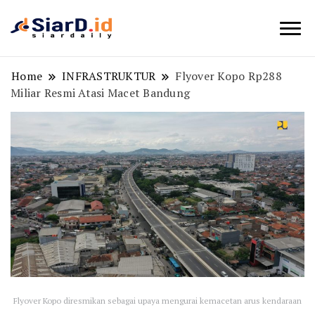
Berita Bisnis dan Edukasi
SiarD.id
Home
INFRASTRUKTUR
Flyover Kopo Rp288
Miliar Resmi Atasi Macet Bandung
Flyover Kopo diresmikan sebagai upaya mengurai kemacetan arus kendaraan