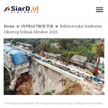
Berita Bisnis dan Edukasi
SiarD.id
Home
INFRASTRUKTUR
Rekonstruksi Jembatan
Cikreteg Selesai Oktober 2023
Penanganan Jembatan Cikreteg pascabencana longsor ditarget selesai tahun