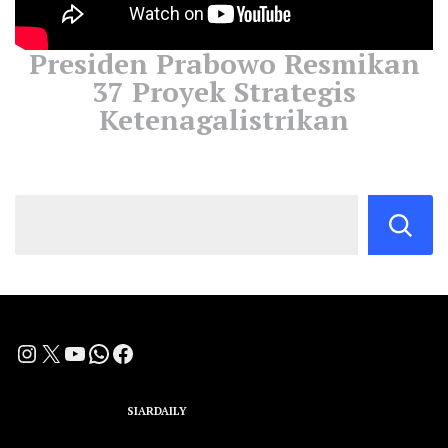
Presiden Prabowo Resmikan
37 Proyek Strategis
Ketenagalistrikan
Instagram
X
YouTube
WhatsApp
Facebook
A Group Member of
SIARDAILY
Networks