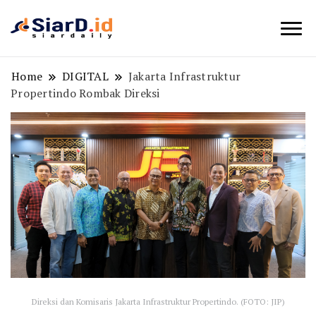
Berita Bisnis dan Edukasi
SiarD.id
Home
DIGITAL
Jakarta Infrastruktur
Propertindo Rombak Direksi
Direksi dan Komisaris Jakarta Infrastruktur Propertindo. (FOTO: JIP)