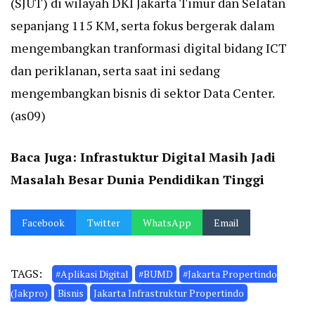
(SJUT) di wilayah DKI Jakarta Timur dan Selatan
sepanjang 115 KM, serta fokus bergerak dalam
mengembangkan tranformasi digital bidang ICT
dan periklanan, serta saat ini sedang
mengembangkan bisnis di sektor Data Center.
(as09)
Baca Juga:
Infrastuktur Digital Masih Jadi
Masalah Besar Dunia Pendidikan Tinggi
Facebook
Twitter
WhatsApp
Email
TAGS:
#Aplikasi Digital
#BUMD
#Jakarta Propertindo
(Jakpro)
Bisnis
Jakarta Infrastruktur Propertindo