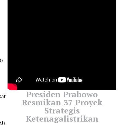
50
Presiden Prabowo
kat
Resmikan 37 Proyek
Strategis
Ketenagalistrikan
mAh