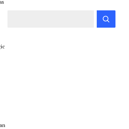
as
gic
ian