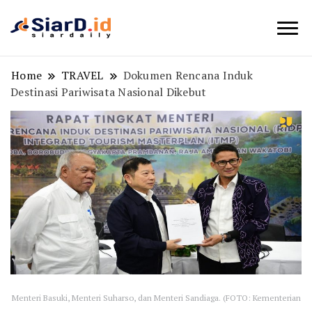
Berita Bisnis dan Edukasi
SiarD.id
Home
TRAVEL
Dokumen Rencana Induk
Destinasi Pariwisata Nasional Dikebut
Menteri Basuki, Menteri Suharso, dan Menteri Sandiaga. (FOTO: Kementerian