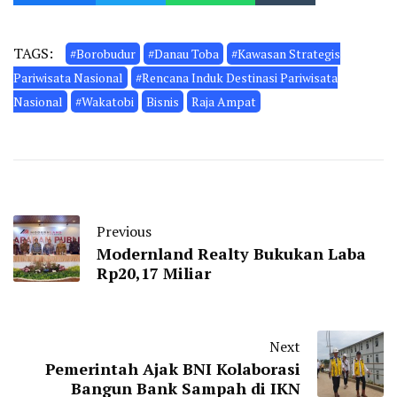
TAGS:
#Borobudur
#Danau Toba
#Kawasan Strategis
Pariwisata Nasional
#Rencana Induk Destinasi Pariwisata
Nasional
#Wakatobi
Bisnis
Raja Ampat
Previous
Modernland Realty Bukukan Laba
Rp20,17 Miliar
Next
Pemerintah Ajak BNI Kolaborasi
Bangun Bank Sampah di IKN