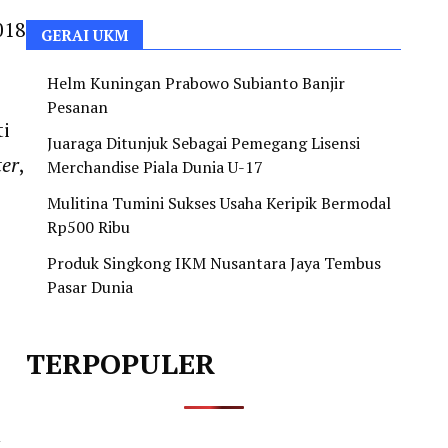
018
GERAI UKM
Helm Kuningan Prabowo Subianto Banjir
Pesanan
i
Juaraga Ditunjuk Sebagai Pemegang Lisensi
ter
,
Merchandise Piala Dunia U-17
Mulitina Tumini Sukses Usaha Keripik Bermodal
Rp500 Ribu
Produk Singkong IKM Nusantara Jaya Tembus
Pasar Dunia
TERPOPULER
n