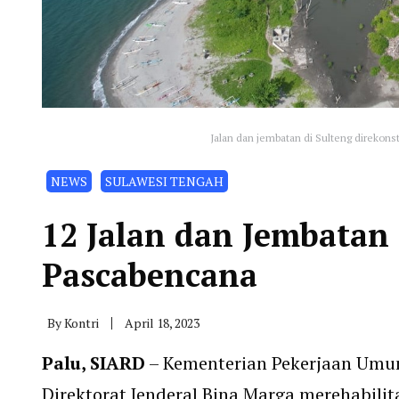
Jalan dan jembatan di Sulteng direkon
NEWS
SULAWESI TENGAH
12 Jalan dan Jembatan 
Pascabencana
By
Kontri
April 18, 2023
Palu, SIARD
– Kementerian Pekerjaan Umu
Direktorat Jenderal Bina Marga merehabilit