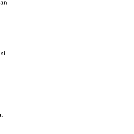
dan
si
.