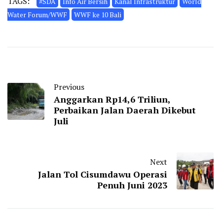
TAGS:
#SDA
Info Air Bersih
Kanal Infrastruktur
World
Water Forum/WWF
WWF ke 10 Bali
Previous
Anggarkan Rp14,6 Triliun,
Perbaikan Jalan Daerah Dikebut
Juli
Next
Jalan Tol Cisumdawu Operasi
Penuh Juni 2023