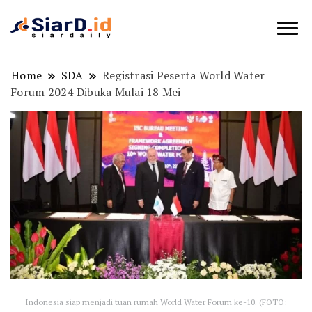
Berita Bisnis dan Edukasi
SiarD.id
Home
SDA
Registrasi Peserta World Water
Forum 2024 Dibuka Mulai 18 Mei
Indonesia siap menjadi tuan rumah World Water Forum ke-10. (FOTO: