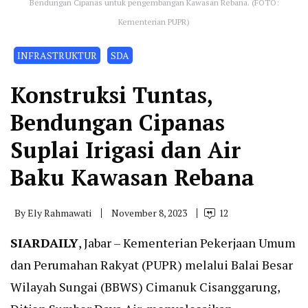
Bendungan Cipanas untuk pengembangan Kawasan Rebana. (FOTO:
Kementerian PUPR)
INFRASTRUKTUR
SDA
Konstruksi Tuntas,
Bendungan Cipanas
Suplai Irigasi dan Air
Baku Kawasan Rebana
By
Ely Rahmawati
November 8, 2023
12
SIARDAILY
, Jabar – Kementerian Pekerjaan Umum
dan Perumahan Rakyat (PUPR) melalui Balai Besar
Wilayah Sungai (BBWS) Cimanuk Cisanggarung,