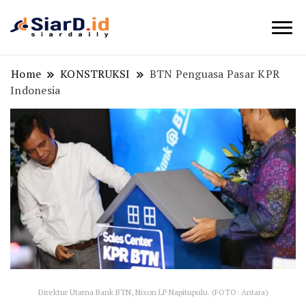
Berita Bisnis dan Edukasi
SiarD.id
Home
KONSTRUKSI
BTN Penguasa Pasar KPR
Indonesia
Direktur Utama Bank BTN, Nixon LP Napitupulu. (FOTO: Antara)