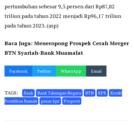
pertumbuhan sebesar 9,5.persen dari Rp87,82
triliun pada tahun 2022 menjadi Rp96,17 triliun
pada tahun 2023. (asp)
Baca Juga:
Meneropong Prospek Cerah Merger
BTN Syariah-Bank Muamalat
Facebook
Twitter
WhatsApp
Email
TAGS:
Bank
Bank Tabungan Negara
BTN
KPR
Kredit
Pemilikan Rumah
pasar kpr
Properti