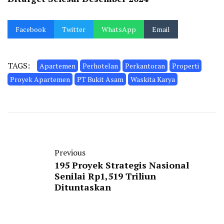
Facebook
Twitter
WhatsApp
Email
TAGS:
Apartemen
Perhotelan
Perkantoran
Properti
Proyek Apartemen
PT Bukit Asam
Waskita Karya
Previous
195 Proyek Strategis Nasional
Senilai Rp1,519 Triliun
Dituntaskan