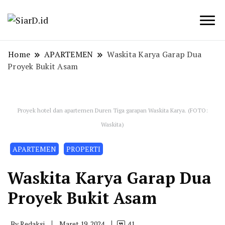
Berita Bisnis dan Edukasi
SiarD.id
Home
APARTEMEN
Waskita Karya Garap Dua
Proyek Bukit Asam
Proyek hotel dan apartemen Duren Tiga garapan Waskita Karya. (FOTO:
Waskita)
APARTEMEN
PROPERTI
Waskita Karya Garap Dua
Proyek Bukit Asam
By
Redaksi
Maret 19, 2024
41