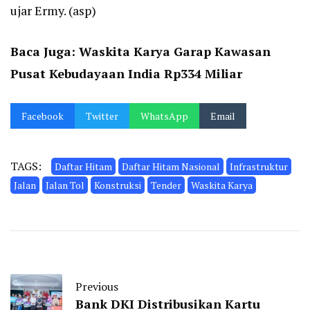
ujar Ermy. (asp)
Baca Juga:
Waskita Karya Garap Kawasan
Pusat Kebudayaan India Rp334 Miliar
Facebook
Twitter
WhatsApp
Email
TAGS:
Daftar Hitam
Daftar Hitam Nasional
Infrastruktur
Jalan
Jalan Tol
Konstruksi
Tender
Waskita Karya
Previous
Bank DKI Distribusikan Kartu