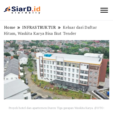
Berita Bisnis dan Edukasi
SiarD.id
Home
INFRASTRUKTUR
Keluar dari Daftar
Hitam, Waskita Karya Bisa Ikut Tender
Proyek hotel dan apartemen Duren Tiga garapan Waskita Karya. (FOTO: