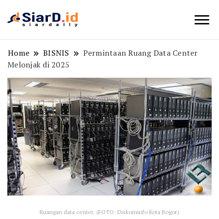
Berita Bisnis dan Edukasi
SiarD.id
Home
BISNIS
Permintaan Ruang Data Center
Melonjak di 2025
Ruangan data center. (FOTO: Diskominfo Kota Bogor)