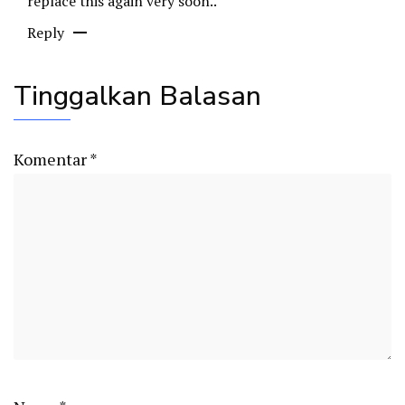
replace this again very soon..
Reply
Tinggalkan Balasan
Komentar
*