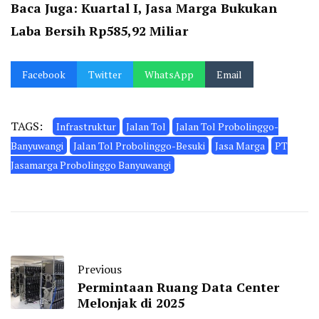
Baca Juga:
Kuartal I, Jasa Marga Bukukan
Laba Bersih Rp585,92 Miliar
Facebook
Twitter
WhatsApp
Email
TAGS:
Infrastruktur
Jalan Tol
Jalan Tol Probolinggo-
Banyuwangi
Jalan Tol Probolinggo-Besuki
Jasa Marga
PT
Jasamarga Probolinggo Banyuwangi
Previous
Permintaan Ruang Data Center
Melonjak di 2025