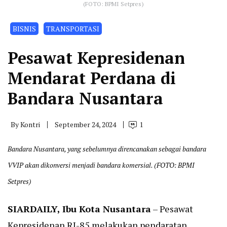
(FOTO: BPMI Setpres)
BISNIS
TRANSPORTASI
Pesawat Kepresidenan
Mendarat Perdana di
Bandara Nusantara
By
Kontri
September 24, 2024
1
Bandara Nusantara, yang sebelumnya direncanakan sebagai bandara
VVIP akan dikonversi menjadi bandara komersial. (FOTO: BPMI
Setpres)
SIARDAILY
, Ibu Kota Nusantara
– Pesawat
Kepresidenan RJ-85 melakukan pendaratan