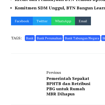
Komitmen SDM Unggul, BTN Bangun Learn
Facebook
Twitter
WhatsApp
Email
TAGS:
Bank
Bank Perumahan
Bank Tabungan Negara
B
Previous
Pemerintah Sepakat
BPHTB dan Retribusi
PBG untuk Rumah
MBR Dihapus