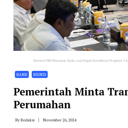
Menteri PKP Maruarar Sirait, saat Rapat Koordinasi Program 3
BANK
BISNIS
Pemerintah Minta Tra
Perumahan
By
Redaksi
November 26, 2024