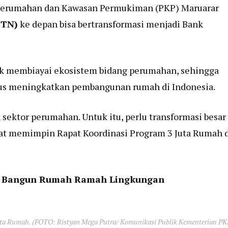
Perumahan dan Kawasan Permukiman (PKP) Maruarar
BTN)
ke depan bisa bertransformasi menjadi Bank
ntuk membiayai ekosistem bidang perumahan, sehingga
us meningkatkan pembangunan rumah di Indonesia.
 sektor perumahan. Untuk itu, perlu transformasi besar
aat memimpin Rapat Koordinasi Program 3 Juta Rumah 
si Bangun Rumah Ramah Lingkungan
Juta Rumah. (FOTO: Ristyan Mega Putra/ Komunikasi Publik Kementerian PK