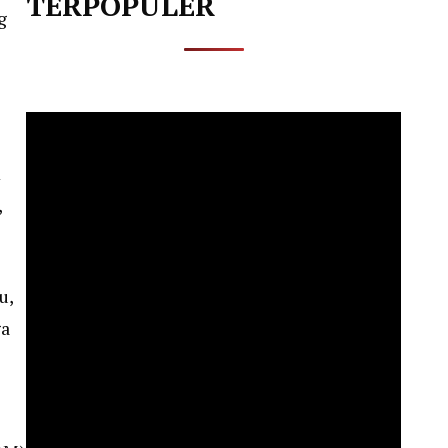
TERPOPULER
g
m
,
u,
ga