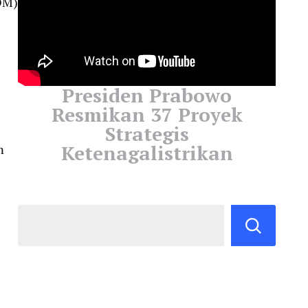
DM)
Presiden Prabowo
Resmikan 37 Proyek
Strategis
Ketenagalistrikan
m