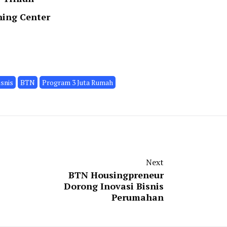
ing Center
isnis
BTN
Program 3 Juta Rumah
Next
BTN Housingpreneur
Dorong Inovasi Bisnis
Perumahan