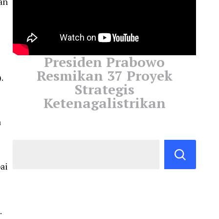
an
Presiden Prabowo
Resmikan 37 Proyek
).
Strategis
Ketenagalistrikan
a
ai
.