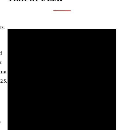
ra
ti
,
ima
025.
)