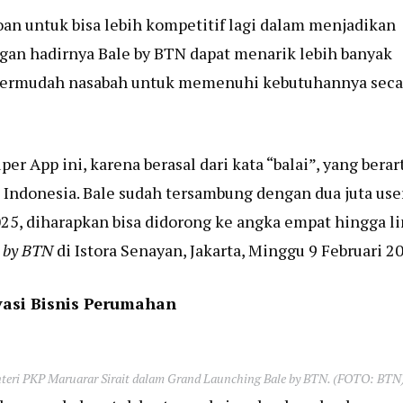
oan untuk bisa lebih kompetitif lagi dalam menjadikan
ngan hadirnya Bale by BTN dapat menarik lebih banyak
mpermudah nasabah untuk memenuhi kebutuhannya seca
App ini, karena berasal dari kata “balai”, yang berar
t Indonesia. Bale sudah tersambung dengan dua juta user
025, diharapkan bisa didorong ke angka empat hingga l
 by BTN
di Istora Senayan, Jakarta, Minggu 9 Februari 2
asi Bisnis Perumahan
teri PKP Maruarar Sirait dalam Grand Launching Bale by BTN. (FOTO: BTN