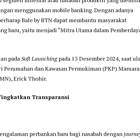
h segmen milenial atau nasabah produktif yang memili
dengan menggunakan mobile banking. Dengan adanya
 berharap Bale by BTN dapat membantu masyarakat
ang baru, yaitu menjadi “Mitra Utama dalam Pemberday
kan pada
Soft Launching
pada 15 Desember 2024, saat ul
eri Perumahan dan Kawasan Permukiman (PKP) Maruara
MN), Erick Thohir.
Tingkatkan Transparansi
engalaman perbankan baru bagi nasabah dengan
journe