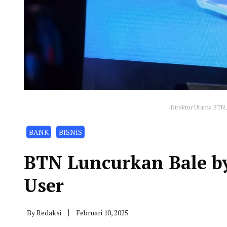
Direktur Utama BTN,
BANK
BISNIS
BTN Luncurkan Bale by
User
By
Redaksi
Februari 10, 2025