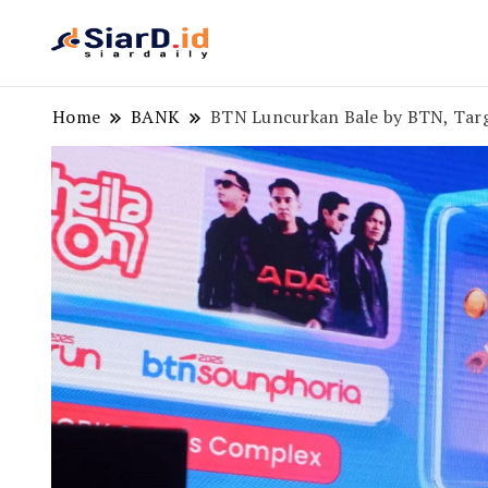
Berita Bisnis dan Edukasi
SiarD.id
Home
BANK
BTN Luncurkan Bale by BTN, Targ