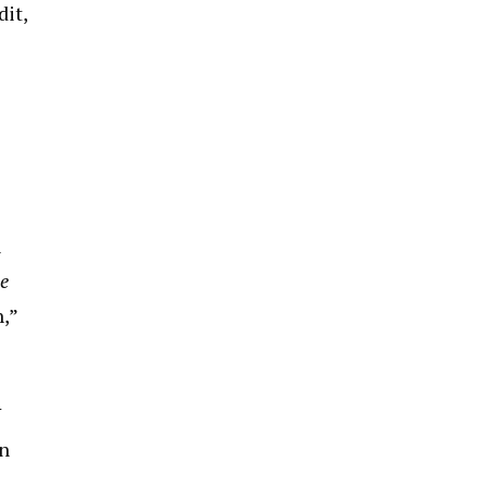
dit,
i
ce
,”
N
an