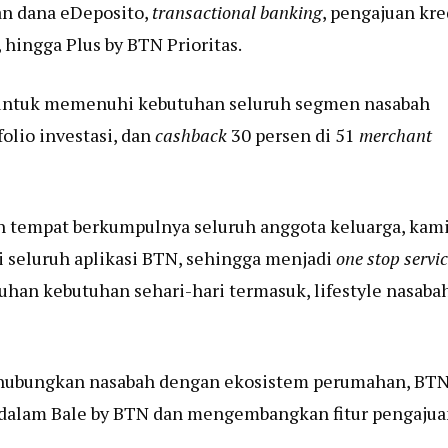
an dana eDeposito,
transactional banking
, pengajuan kre
hingga Plus by BTN Prioritas.
ia untuk memenuhi kebutuhan seluruh segmen nasabah
olio investasi, dan
cashback
30 persen di 51
merchant
umah tempat berkumpulnya seluruh anggota keluarga, kam
 seluruh aplikasi BTN, sehingga menjadi
one stop servi
han kebutuhan sehari-hari termasuk, lifestyle nasabah
ghubungkan nasabah dengan ekosistem perumahan, BT
 dalam Bale by BTN dan mengembangkan fitur pengaju