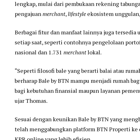
lengkap, mulai dari pembukaan rekening tabung
pengajuan
merchant
,
lifestyle
ekosistem unggulan, 
Berbagai fitur dan manfaat lainnya juga tersed
setiap saat, seperti contohnya pengelolaan portof
nasional dan 1.731
merchant
lokal.
“Seperti filosofi bale yang berarti balai atau r
berharap Bale by BTN mampu menjadi rumah bagi
bagi kebutuhan finansial maupun layanan pemenu
ujar Thomas.
Sesuai dengan keunikan Bale by BTN yang men
telah menggabungkan platform BTN Properti ke
KPR online yang lebih efisien.