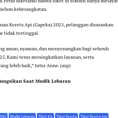
 Perlu diketahui bahwa loket di stasiun hanya melaya
ebelum keberangkatan.
lanan Kereta Api (Gapeka) 2025, pelanggan disarankan
 tidak tertinggal.
ang aman, nyaman, dan menyenangkan bagi seluruh
25. Kami terus meningkatkan layanan, serta
g lebih baik,” tutur Anne. (asp)
fungsikan Saat Mudik Lebaran
2025
Mudik Lebaran
Tiket KA
Tiket Kereta
Tiket Kereta Api