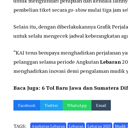
untuk menghindari penipuan dan kendala lainnya.
pembelian tiket secara
go-show
mulai tiga jam s
Selain itu, dengan diberlakukannya Grafik Perja
untuk selalu mengecek jadwal keberangkatan agar
“KAI terus berupaya menghadirkan perjalanan y
pelanggan selama periode Angkutan
Lebaran
20
menghadirkan inovasi demi pengalaman mudik yan
Baca Juga:
6 Tol Baru Jawa dan Sumatera Di
Facebook
Twitter
WhatsApp
Email
TAGS:
Angkutan Lebaran
Lebaran
Lebaran 2025
Mudik 