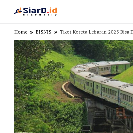
Berita Bisnis dan Edukasi
SiarD.id
Home
BISNIS
Tiket Kereta Lebaran 2025 Bisa 