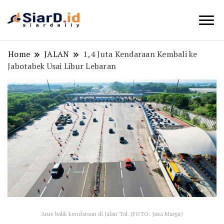
Berita Bisnis dan Edukasi
SiarD.id
Home
JALAN
1,4 Juta Kendaraan Kembali ke
Jabotabek Usai Libur Lebaran
Arus balik kendaraan di Jalan Tol. (FOTO: Jasa Marga)