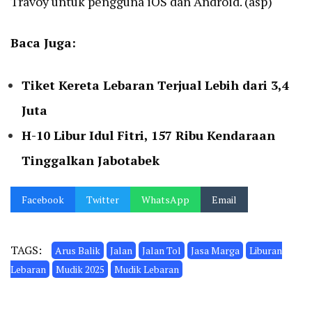
Travoy untuk pengguna iOS dan Android. (asp)
Baca Juga:
Tiket Kereta Lebaran Terjual Lebih dari 3,4
Juta
H-10 Libur Idul Fitri, 157 Ribu Kendaraan
Tinggalkan Jabotabek
Facebook
Twitter
WhatsApp
Email
TAGS:
Arus Balik
Jalan
Jalan Tol
Jasa Marga
Liburan
Lebaran
Mudik 2025
Mudik Lebaran