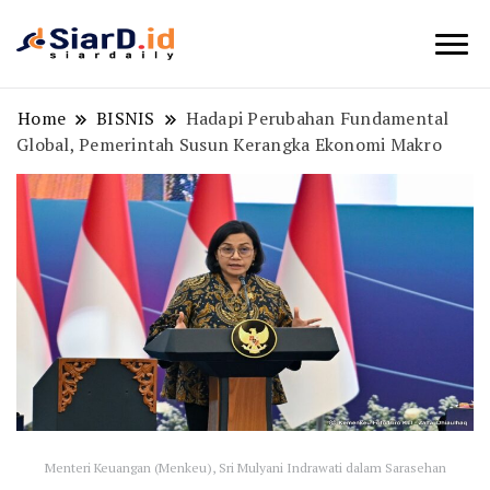
Berita Bisnis dan Edukasi
SiarD.id
Home
BISNIS
Hadapi Perubahan Fundamental
Global, Pemerintah Susun Kerangka Ekonomi Makro
Menteri Keuangan (Menkeu), Sri Mulyani Indrawati dalam Sarasehan