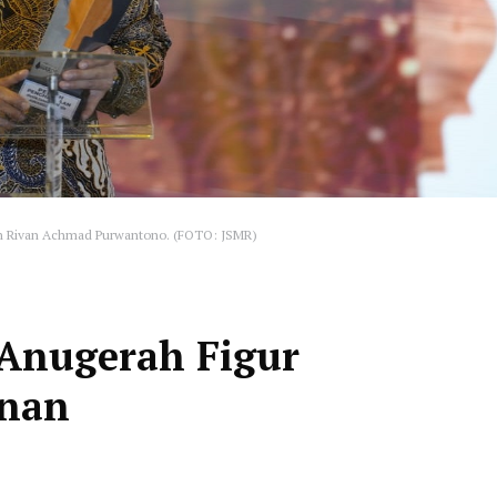
van Rivan Achmad Purwantono. (FOTO: JSMR)
 Anugerah Figur
unan