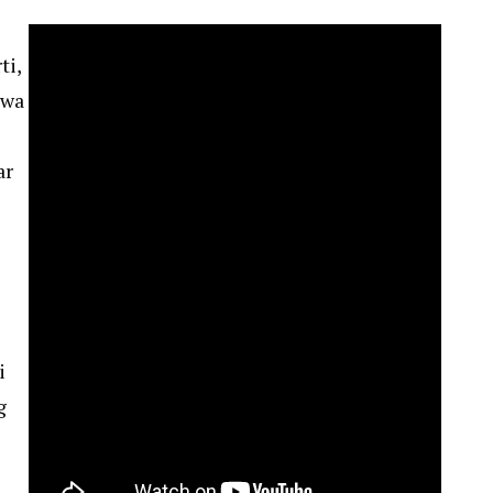
ti,
hwa
ar
i
g