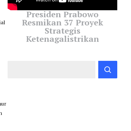
Presiden Prabowo
Resmikan 37 Proyek
ial
Strategis
Ketenagalistrikan
nur
n