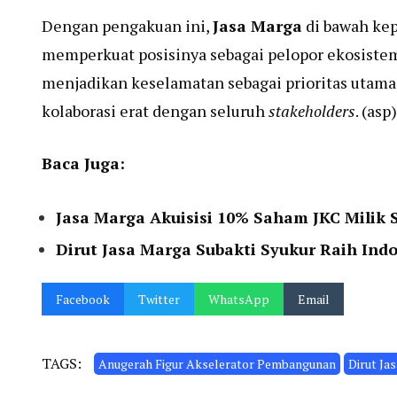
Dengan pengakuan ini,
Jasa Marga
di bawah ke
memperkuat posisinya sebagai pelopor ekosistem
menjadikan keselamatan sebagai prioritas utama 
kolaborasi erat dengan seluruh
stakeholders
. (asp)
Baca Juga:
Jasa Marga Akuisisi 10% Saham JKC Milik 
Dirut Jasa Marga Subakti Syukur Raih Indo
Facebook
Twitter
WhatsApp
Email
TAGS:
Anugerah Figur Akselerator Pembangunan
Dirut Ja