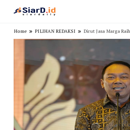
Berita Bisnis dan Edukasi
SiarD.id
Home
PILIHAN REDAKSI
Dirut Jasa Marga Ra