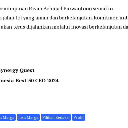
pemimpinan Rivan Achmad Purwantono semakin
 jalan tol yang aman dan berkelanjutan. Komitmen un
akan terus dijalankan melalui inovasi berkelanjutan d
Synergy Quest
nesia Best 50 CEO 2024
sa Marga
Jasa Marga
Pilihan Redaksi
Profil