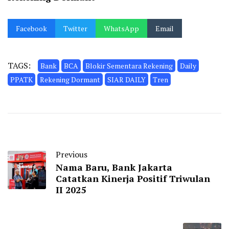
Facebook
Twitter
WhatsApp
Email
TAGS:
Bank
BCA
Blokir Sementara Rekening
Daily
PPATK
Rekening Dormant
SIAR DAILY
Tren
Previous
Nama Baru, Bank Jakarta
Catatkan Kinerja Positif Triwulan
II 2025