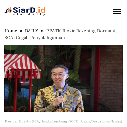
Berita Bisnis dan Edukasi
SiarD.id
Home
DAILY
PPATK Blokir Rekening Dormant,
BCA: Cegah Penyalahgunaan
Presiden Direktur BCA, Hendra Lembong. (FOTO: Antara/Desca Lidya Natalia)