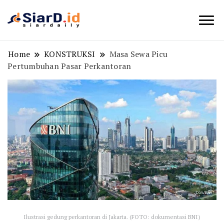
Berita Bisnis dan Edukasi
SiarD.id
Home
KONSTRUKSI
Masa Sewa Picu
Pertumbuhan Pasar Perkantoran
Ilustrasi gedung perkantoran di Jakarta. (FOTO: dokumentasi BNI)