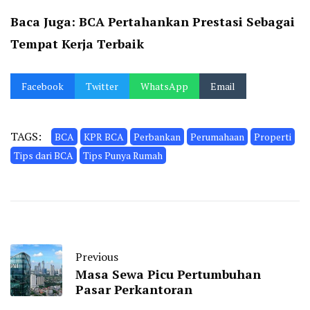
Baca Juga:
BCA Pertahankan Prestasi Sebagai
Tempat Kerja Terbaik
Facebook
Twitter
WhatsApp
Email
TAGS:
BCA
KPR BCA
Perbankan
Perumahaan
Properti
Tips dari BCA
Tips Punya Rumah
Previous
Masa Sewa Picu Pertumbuhan
Pasar Perkantoran