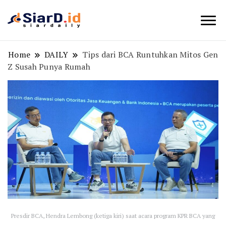
Berita Bisnis dan Edukasi
SiarD.id
Home
DAILY
Tips dari BCA Runtuhkan Mitos Gen
Z Susah Punya Rumah
Presdir BCA, Hendra Lembong (ketiga kiri) saat acara program KPR BCA yang