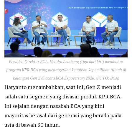
Presiden Direktur BCA, Hendra Lembong (tiga dari kiri) membahas
program KPR BCA yang menargetkan kenaikan kepemilikan rumah di
kalangan Gen Z di acara BCA Expoversary 2026. (FOTO: BCA)
Haryanto menambahkan, saat ini, Gen Z menjadi
salah satu segmen yang disasar produk KPR BCA.
Ini sejalan dengan nasabah BCA yang kini
mayoritas berasal dari generasi yang berada pada
usia di bawah 30 tahun.