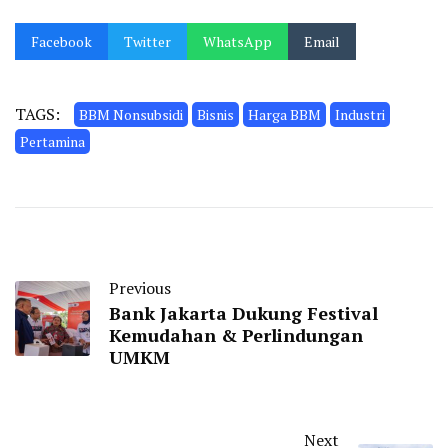
Facebook
Twitter
WhatsApp
Email
TAGS:
BBM Nonsubsidi
Bisnis
Harga BBM
Industri
Pertamina
Previous
Bank Jakarta Dukung Festival
Kemudahan & Perlindungan
UMKM
Next