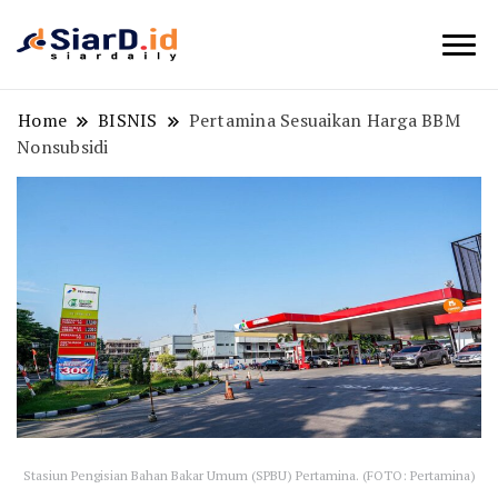
Berita Bisnis dan Edukasi
SiarD.id
Home
BISNIS
Pertamina Sesuaikan Harga BBM
Nonsubsidi
Stasiun Pengisian Bahan Bakar Umum (SPBU) Pertamina. (FOTO: Pertamina)