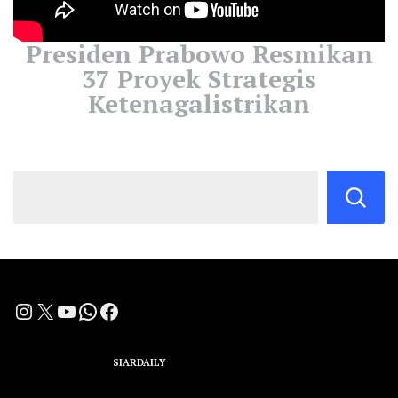
Presiden Prabowo Resmikan
37 Proyek Strategis
Ketenagalistrikan
Instagram
X
YouTube
WhatsApp
Facebook
A Group Member of
SIARDAILY
Networks