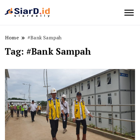
Berita Bisnis dan Edukasi
SiarD.id
Home
#Bank Sampah
Tag:
#Bank Sampah