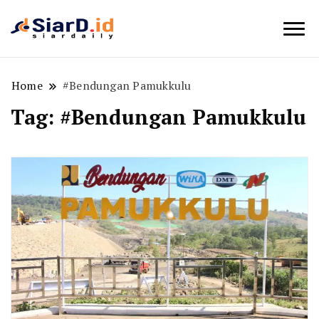
Berita Bisnis dan Edukasi
SiarD.id
Home
#Bendungan Pamukkulu
Tag:
#Bendungan Pamukkulu