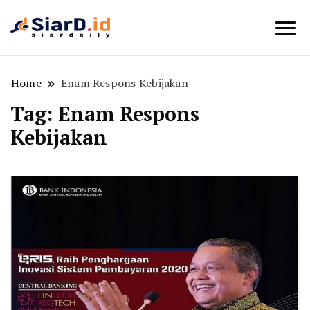
Berita Bisnis dan Edukasi
SiarD.id
Home
Enam Respons Kebijakan
Tag:
Enam Respons
Kebijakan