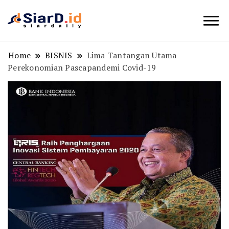
Berita Bisnis dan Edukasi
SiarD.id
Home
BISNIS
Lima Tantangan Utama
Perekonomian Pascapandemi Covid-19