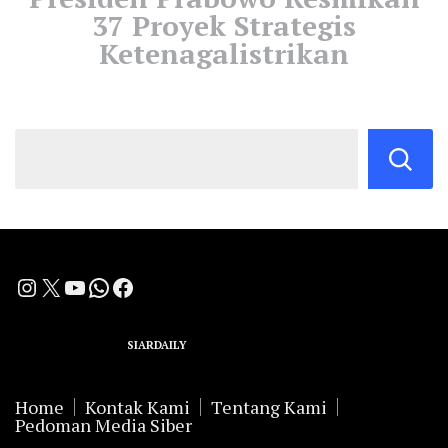
37 Proyek Strategis
Ketenagalistrikan
Instagram
X
YouTube
WhatsApp
Facebook
A Group Member of
SIARDAILY
Networks
Home
Kontak Kami
Tentang Kami
Pedoman Media Siber