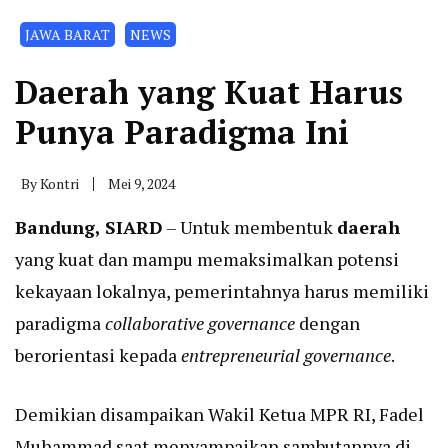
JAWA BARAT
NEWS
Daerah yang Kuat Harus
Punya Paradigma Ini
By
Kontri
Mei 9, 2024
Bandung, SIARD
– Untuk membentuk
daerah
yang kuat dan mampu memaksimalkan potensi
kekayaan lokalnya, pemerintahnya harus memiliki
paradigma
collaborative governance
dengan
berorientasi kepada
entrepreneurial governance
.
Demikian disampaikan Wakil Ketua MPR RI, Fadel
Muhammad saat menyampaikan sambutannya di