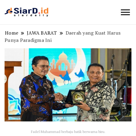
Berita Bisnis dan Edukasi
SiarD.id
Home
JAWA BARAT
Daerah yang Kuat Harus
Punya Paradigma Ini
Fadel Muhammad berbaju batik berwarna biru.