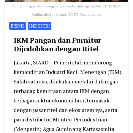
Menperin Agus Gumiwang Kartasasmita, didampingi Ketua HIPPINDO
Budihardjo Iduansjah. (FOTO: Kemenperin)
BISNIS
INDUSTRI
IKM Pangan dan Furnitur
Dijodohkan dengan Ritel
Jakarta, SIARD – Pemerintah mendorong
kemandirian Industri Kecil Menengah (IKM).
Salah satunya, dilakukan melalui dukungan
terhadap kemitraan antara IKM dengan
berbagai sektor ekonomi lain, termasuk
dengan pasar ritel dan ekosistemnya, serta
para distributor. Menteri Perindustrian
(Menperin) Agus Gumiwang Kartasasmita