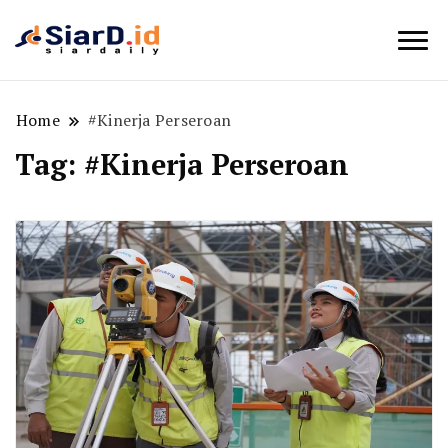
Berita Bisnis dan Edukasi
SiarD.id
Home
#Kinerja Perseroan
Tag:
#Kinerja Perseroan