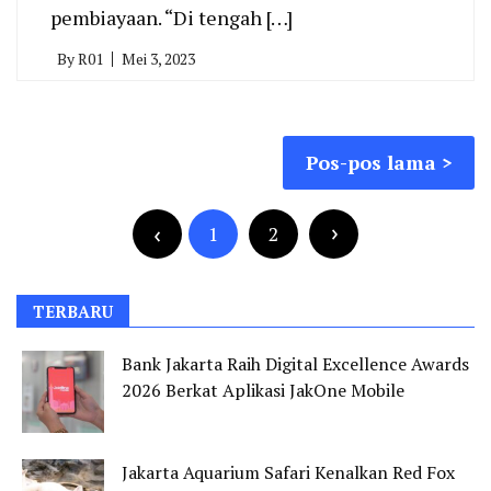
pembiayaan. “Di tengah […]
By
R01
Mei 3, 2023
Navigasi
Pos-pos lama
pos
Paginasi
pos
1
2
TERBARU
Bank Jakarta Raih Digital Excellence Awards
2026 Berkat Aplikasi JakOne Mobile
Jakarta Aquarium Safari Kenalkan Red Fox