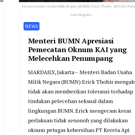
-
Menteri Badan Usaha Milik Negara (BUMN) Erick Thohir. ANTARA/Far
Arda Nugraha
NEWS
Menteri BUMN Apresiasi
Pemecatan Oknum KAI yang
Melecehkan Penumpang
SIARDAILY, Jakarta— Menteri Badan Usaha
Milik Negara (BUMN) Erick Thohir mengak
tidak akan memberikan toleransi terhadap
tindakan pelecehan seksual dalam
lingkungan BUMN. Erick mengecam keras
perlakuan tidak senonoh yang dilakukan
oknum petugas kebersihan PT Kereta Api