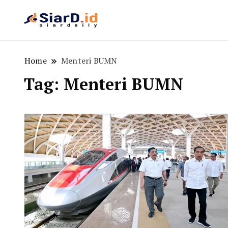
Berita Bisnis dan Edukasi
SiarD.id
Home
Menteri BUMN
Tag:
Menteri BUMN