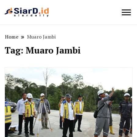
Berita Bisnis dan Edukasi
SiarD.id
Home
Muaro Jambi
Tag:
Muaro Jambi