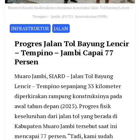
Menteri Basuki Hadimuljono meninjau konstuksi Jalan Tol Bayung Lencir -
Tempino - Jambi. (FOTO: Kementerian PUPR)
INFRASTRUKTUR
JALAN
Progres Jalan Tol Bayung Lencir
– Tempino – Jambi Capai 77
Persen
Muaro Jambi, SIARD – Jalan Tol Bayung
Lencir – Tempino sepanjang 33 kilometer
diperkirakan rampung konstruksinya pada
awal tahun depan (2025). Progres fisik
keseluruhan dari jalan tol yang berada di
Kabupaten Muaro Jambi tersebut saat ini
mencapai 77 persen. “Tadi, kami sudah