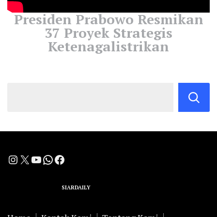
Presiden Prabowo Resmikan
37 Proyek Strategis
Ketenagalistrikan
Instagram
X
YouTube
WhatsApp
Facebook
A Group Member of
SIARDAILY
Networks