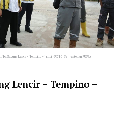
n Tol Bayung Lencir - Tempino - Jambi. (FOTO: Kementerian PUPR)
ng Lencir – Tempino –