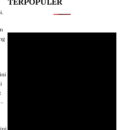
TERPOPULER
i.
an
ng
ini
i
t
 –
ini