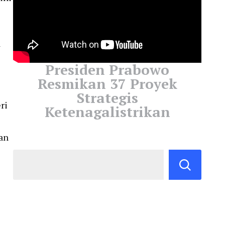
a
Presiden Prabowo
Resmikan 37 Proyek
Strategis
ri
Ketenagalistrikan
an