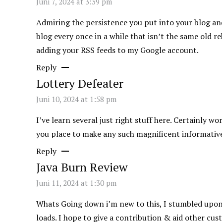
Juni 7, 2024 at 3:39 pm
Admiring the persistence you put into your blog and
blog every once in a while that isn’t the same old r
adding your RSS feeds to my Google account.
Reply
Lottery Defeater
Juni 10, 2024 at 1:58 pm
I’ve learn several just right stuff here. Certainly
you place to make any such magnificent informative
Reply
Java Burn Review
Juni 11, 2024 at 1:30 pm
Whats Going down i’m new to this, I stumbled upon t
loads. I hope to give a contribution & aid other cust