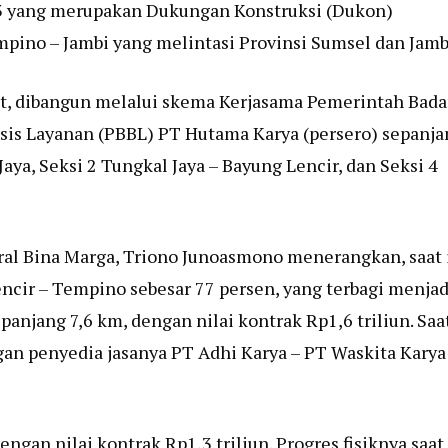
i 3 yang merupakan Dukungan Konstruksi (Dukon)
pino – Jambi yang melintasi Provinsi Sumsel dan Jamb
but, dibangun melalui skema Kerjasama Pemerintah Bad
sis Layanan (PBBL) PT Hutama Karya (persero) sepanja
aya, Seksi 2 Tungkal Jaya – Bayung Lencir, dan Seksi 4
ral Bina Marga, Triono Junoasmono menerangkan, saat 
Lencir – Tempino sebesar 77 persen, yang terbagi menjad
panjang 7,6 km, dengan nilai kontrak Rp1,6 triliun. Saa
gan penyedia jasanya PT Adhi Karya – PT Waskita Karya
gan nilai kontrak Rp1,3 triliun. Progres fisiknya saat 