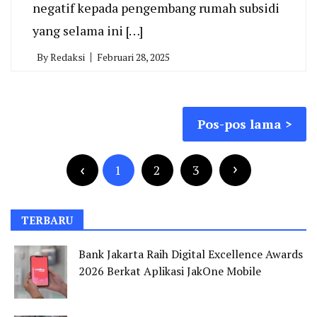
negatif kepada pengembang rumah subsidi
yang selama ini […]
By
Redaksi
Februari 28, 2025
Navigasi
Pos-pos lama
pos
Paginasi
pos
1
2
3
TERBARU
Bank Jakarta Raih Digital Excellence Awards
2026 Berkat Aplikasi JakOne Mobile