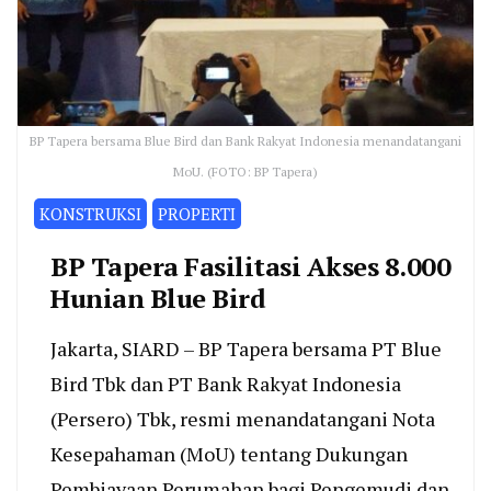
BP Tapera bersama Blue Bird dan Bank Rakyat Indonesia menandatangani
MoU. (FOTO: BP Tapera)
KONSTRUKSI
PROPERTI
BP Tapera Fasilitasi Akses 8.000
Hunian Blue Bird
Jakarta, SIARD – BP Tapera bersama PT Blue
Bird Tbk dan PT Bank Rakyat Indonesia
(Persero) Tbk, resmi menandatangani Nota
Kesepahaman (MoU) tentang Dukungan
Pembiayaan Perumahan bagi Pengemudi dan