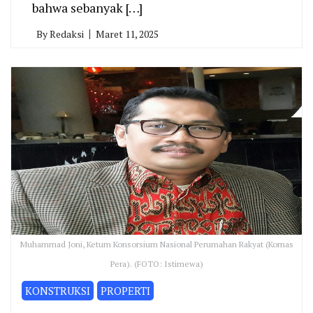
bahwa sebanyak […]
By
Redaksi
Maret 11, 2025
Muhammad Joni, Ketum Konsorsium Nasional Perumahan Rakyat (Kornas
Pera). (FOTO: Istimewa)
KONSTRUKSI
PROPERTI