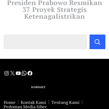
Presiden Prabowo Resmikan
37 Proyek Strategis
Ketenagalistrikan
Instagram
X
YouTube
WhatsApp
Facebook
A Group Member of
SIARDAILY
Networks
Home
Kontak Kami
Tentang Kami
Pedoman Media Siber