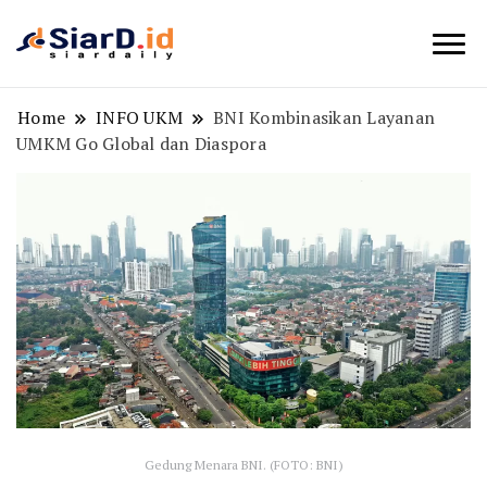
Berita Bisnis dan Edukasi
SiarD.id
Home
INFO UKM
BNI Kombinasikan Layanan
UMKM Go Global dan Diaspora
Gedung Menara BNI. (FOTO: BNI)