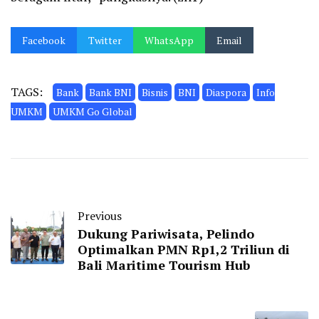
Facebook
Twitter
WhatsApp
Email
TAGS:
Bank
Bank BNI
Bisnis
BNI
Diaspora
Info
UMKM
UMKM Go Global
Previous
Dukung Pariwisata, Pelindo
Optimalkan PMN Rp1,2 Triliun di
Bali Maritime Tourism Hub