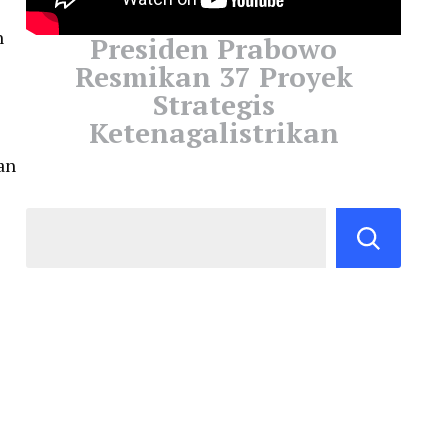
n
Presiden Prabowo
Resmikan 37 Proyek
Strategis
Ketenagalistrikan
an