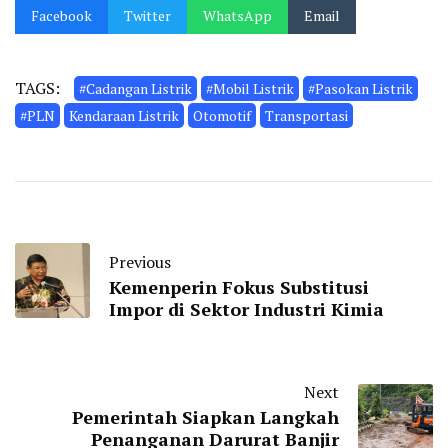
Facebook
Twitter
WhatsApp
Email
TAGS:
#Cadangan Listrik
#Mobil Listrik
#Pasokan Listrik
#PLN
Kendaraan Listrik
Otomotif
Transportasi
Previous
Kemenperin Fokus Substitusi
Impor di Sektor Industri Kimia
Next
Pemerintah Siapkan Langkah
Penanganan Darurat Banjir