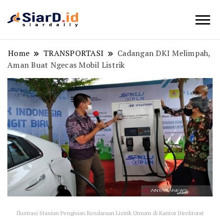
Berita Bisnis dan Edukasi
SiarD.id
Home
TRANSPORTASI
Cadangan DKI Melimpah,
Aman Buat Ngecas Mobil Listrik
Ilustrasi Stasiun Pengisian Kendaraan Listrik Umum di Kantor Direktorat