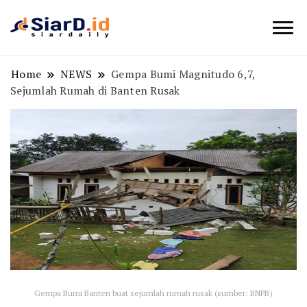
Berita Bisnis dan Edukasi
SiarD.id
Home
NEWS
Gempa Bumi Magnitudo 6,7,
Sejumlah Rumah di Banten Rusak
Gempa Bumi Banten buat sejumlah rumah rusak (sumber: BNPB)