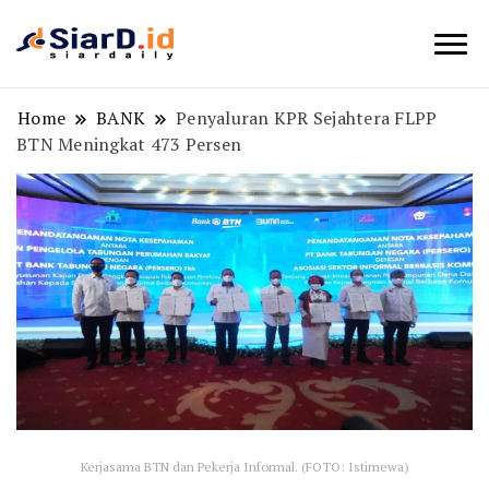
Berita Bisnis dan Edukasi
SiarD.id
Home
BANK
Penyaluran KPR Sejahtera FLPP
BTN Meningkat 473 Persen
Kerjasama BTN dan Pekerja Informal. (FOTO: Istimewa)