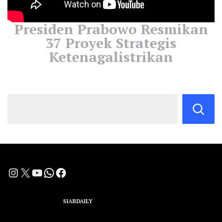
Presiden Prabowo Resmikan
37 Proyek Strategis
Ketenagalistrikan
Instagram
X
YouTube
WhatsApp
Facebook
A Group Member of
SIARDAILY
Networks