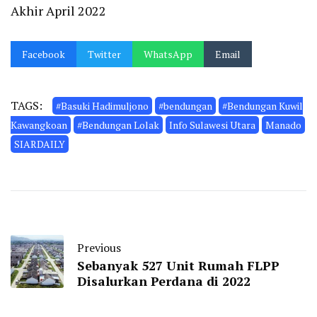
Akhir April 2022
Facebook
Twitter
WhatsApp
Email
TAGS:
#Basuki Hadimuljono
#bendungan
#Bendungan Kuwil
Kawangkoan
#Bendungan Lolak
Info Sulawesi Utara
Manado
SIARDAILY
Previous
Sebanyak 527 Unit Rumah FLPP
Disalurkan Perdana di 2022