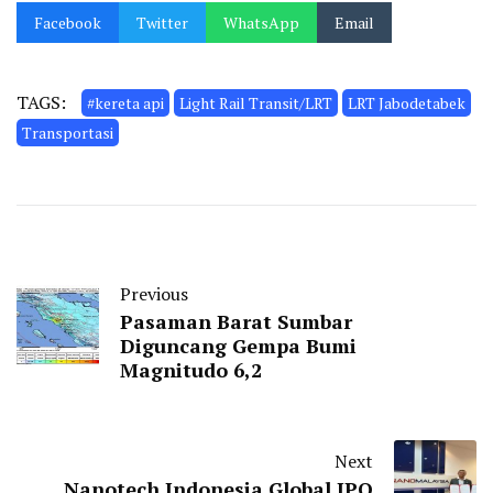
Facebook
Twitter
WhatsApp
Email
TAGS:
#kereta api
Light Rail Transit/LRT
LRT Jabodetabek
Transportasi
Previous
Pasaman Barat Sumbar
Diguncang Gempa Bumi
Magnitudo 6,2
Next
Nanotech Indonesia Global IPO