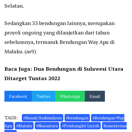
Selatan.
Sedangkan 33 bendungan lainnya, merupakan
proyek ongoing yang dilanjutkan dari tahun
sebelumnya, termasuk Bendungan Way Apu di
Maluku. (as9)
Baca Juga:
Dua Bendungan di Sulawesi Utara
Ditarget Tuntas 2022
Facebook
Twitter
WhatsApp
Email
TAGS:
#Basuki Hadimuljono
#bendungan
#Bendungan Wap
Apu
#Maluku
#Nusantara
#Pembangkit Listrik
Kementerian