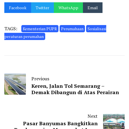
Facebook
Twitter
WhatsApp
Email
TAGS:
Kementerian PUPR
Perumahaan
Sosialisasi
peraturan perumahan
Previous
Keren, Jalan Tol Semarang –
Demak Dibangun di Atas Perairan
Next
Pasar Banyumas Bangkitkan