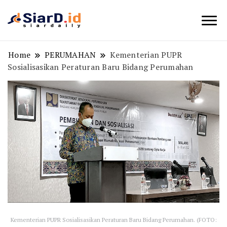
Berita Bisnis dan Edukasi
SiarD.id
Home
PERUMAHAN
Kementerian PUPR
Sosialisasikan Peraturan Baru Bidang Perumahan
Kementerian PUPR Sosialisasikan Peraturan Baru Bidang Perumahan. (FOTO: