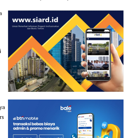
a
i
ya
rs