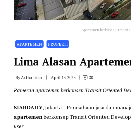
Apartemen berkonsep Transit
APARTEMEN
PROPERTI
Lima Alasan Aparteme
By
Artha Tidar
April 13, 2023
20
Pameran apartemen berkonsep Transit Oriented D
SIARDAILY
, Jakarta – Perusahaan jasa dan man
apartemen
berkonsep Transit Oriented Develo
user
.