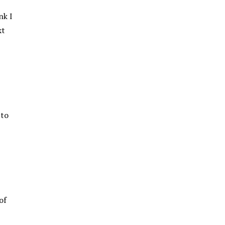
nk I
xt
 to
of