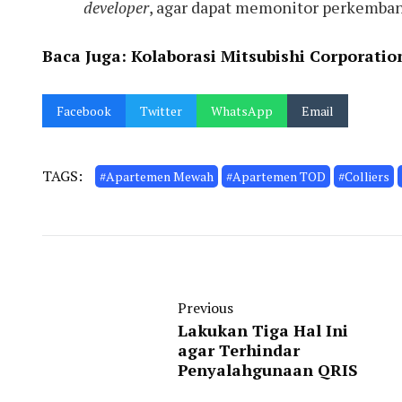
developer
, agar dapat memonitor perkemba
Baca Juga:
Kolaborasi Mitsubishi Corporati
Facebook
Twitter
WhatsApp
Email
TAGS:
#Apartemen Mewah
#Apartemen TOD
#Colliers
Previous
Lakukan Tiga Hal Ini
agar Terhindar
Penyalahgunaan QRIS