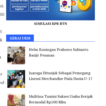
i.
TOD
SIMULASI KPR BTN
t
GERAI UKM
ek
Helm Kuningan Prabowo Subianto
Banjir Pesanan
n
Juaraga Ditunjuk Sebagai Pemegang
er
Lisensi Merchandise Piala Dunia U-17
nd-
Mulitina Tumini Sukses Usaha Keripik
Bermodal Rp500 Ribu