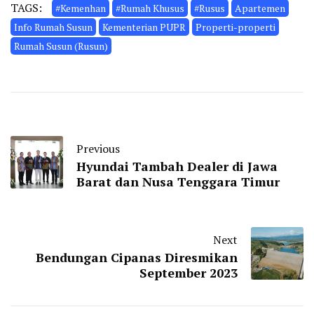
TAGS:
#Kemenhan
#Rumah Khusus
#Rusus
Apartemen
Info Rumah Susun
Kementerian PUPR
Properti-properti
Rumah Susun (Rusun)
Previous
Hyundai Tambah Dealer di Jawa
Barat dan Nusa Tenggara Timur
Next
Bendungan Cipanas Diresmikan
September 2023