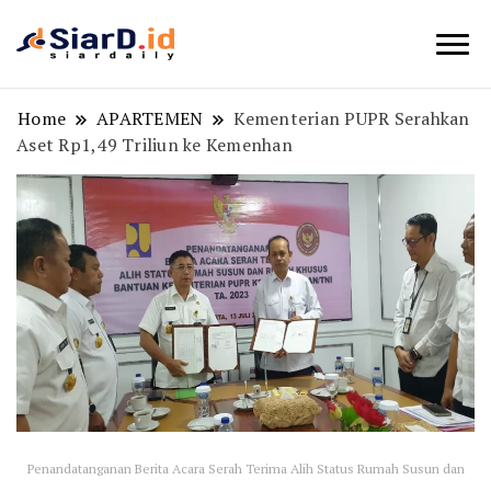
Berita Bisnis dan Edukasi
SiarD.id
Home
APARTEMEN
Kementerian PUPR Serahkan
Aset Rp1,49 Triliun ke Kemenhan
Penandatanganan Berita Acara Serah Terima Alih Status Rumah Susun dan