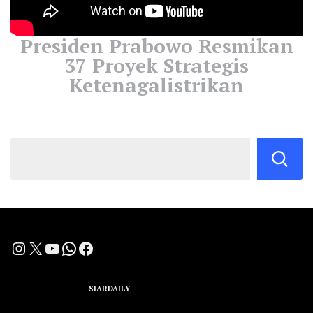
Presiden Prabowo Resmikan
37 Proyek Strategis
Ketenagalistrikan
Instagram
X
YouTube
WhatsApp
Facebook
A Group Member of
SIARDAILY
Networks