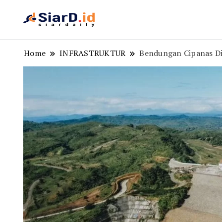
Berita Bisnis dan Edukasi
SiarD.id
Home
INFRASTRUKTUR
Bendungan Cipanas D