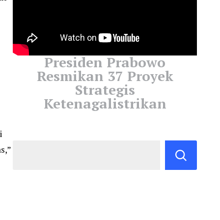
Presiden Prabowo
Resmikan 37 Proyek
Strategis
Ketenagalistrikan
i
s,”