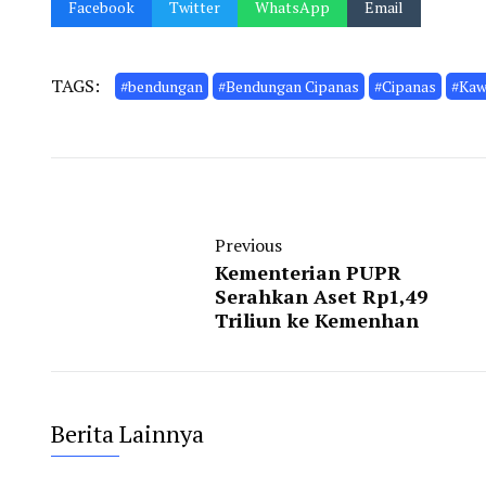
Facebook
Twitter
WhatsApp
Email
TAGS:
#bendungan
#Bendungan Cipanas
#Cipanas
#Kaw
Previous
Kementerian PUPR
Serahkan Aset Rp1,49
Triliun ke Kemenhan
Berita Lainnya